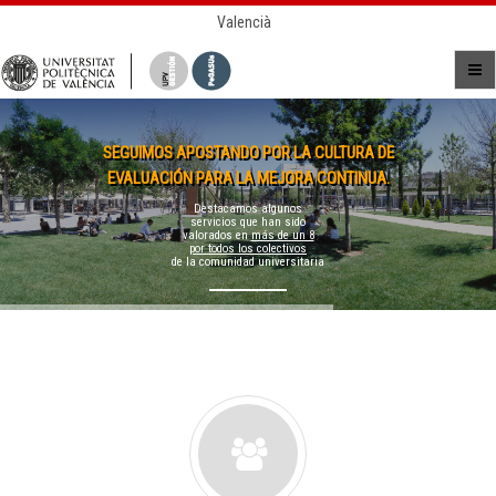
Valencià
SEGUIMOS APOSTANDO POR LA CULTURA DE
EVALUACIÓN PARA LA MEJORA CONTINUA.
Destacamos algunos
servicios que han sido
valorados en
más de un 8
por todos los colectivos
de la comunidad universitaria