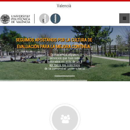
Valencià
SEGUIMOS APOSTANDO POR LA CULTURA DE
EVALUACIÓN PARA LA MEJORA CONTINUA.
Destacamos algunos
servicios que han sido
valorados en
más de un 8
por todos los colectivos
de la comunidad universitaria