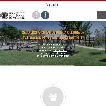
Valencià
SEGUIMOS APOSTANDO POR LA CULTURA DE
EVALUACIÓN PARA LA MEJORA CONTINUA.
Destacamos algunos
servicios que han sido
valorados en
más de un 8
por todos los colectivos
de la comunidad universitaria