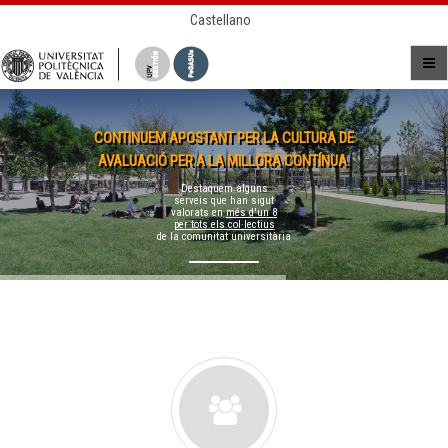
Castellano
CONTINUEM APOSTANT PER LA CULTURA DE
AVALUACIÓ PER A LA MILLORA CONTÍNUA.
Destaquem alguns
serveis que han sigut
valorats en
més d'un 8
per tots els col·lectius
de la comunitat universitària