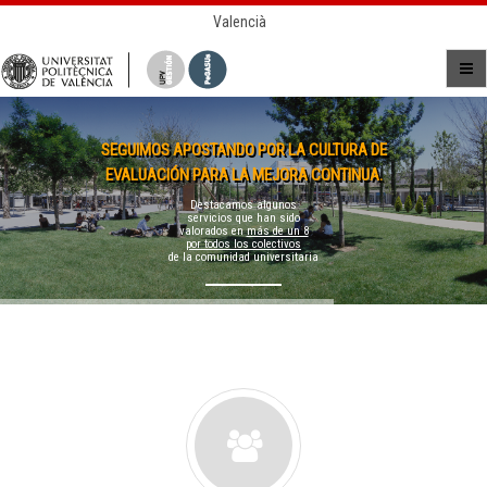
Valencià
SEGUIMOS APOSTANDO POR LA CULTURA DE
EVALUACIÓN PARA LA MEJORA CONTINUA.
Destacamos algunos
servicios que han sido
valorados en
más de un 8
por todos los colectivos
de la comunidad universitaria