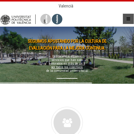
Valencià
SEGUIMOS APOSTANDO POR LA CULTURA DE
EVALUACIÓN PARA LA MEJORA CONTINUA.
Destacamos algunos
servicios que han sido
valorados en
más de un 8
por todos los colectivos
de la comunidad universitaria