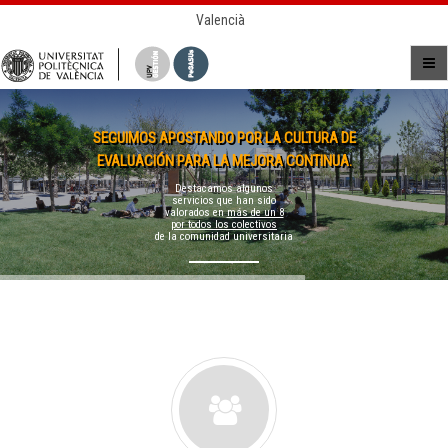
Valencià
SEGUIMOS APOSTANDO POR LA CULTURA DE
EVALUACIÓN PARA LA MEJORA CONTINUA.
Destacamos algunos
servicios que han sido
valorados en
más de un 8
por todos los colectivos
de la comunidad universitaria