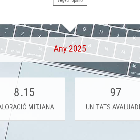
Vegeu l'opinió
Any 2025
8
.15
97
ALORACIÓ MITJANA
UNITATS AVALUAD