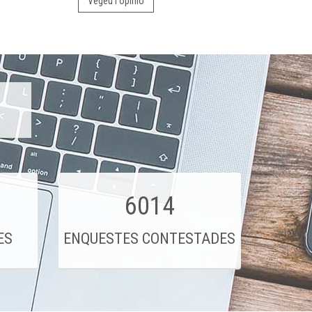
Vegeu l'opinió
6014
ES
ENQUESTES CONTESTADES