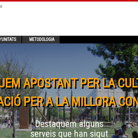
no
'UNITATS
METODOLOGIA
UEM APOSTANT PER LA CUL
CIÓ PER A LA MILLORA CO
Destaquem alguns
serveis que han sigut