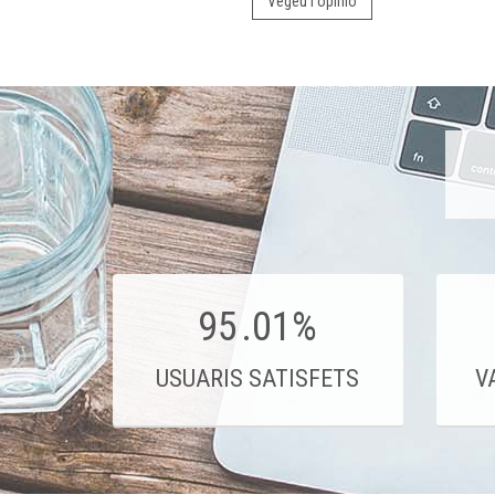
Vegeu l'opinió
95
.01%
USUARIS SATISFETS
V