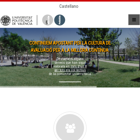
Castellano
CONTINUEM APOSTANT PER LA CULTURA DE
AVALUACIÓ PER A LA MILLORA CONTÍNUA.
Destaquem alguns
serveis que han sigut
valorats en
més d'un 8
per tots els col·lectius
de la comunitat universitària