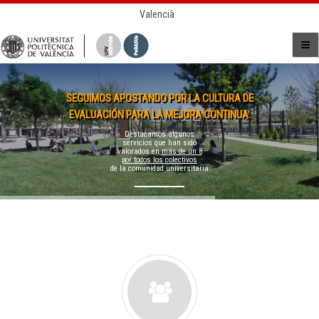
Valencià
SEGUIMOS APOSTANDO POR LA CULTURA DE
EVALUACIÓN PARA LA MEJORA CONTINUA.
Destacamos algunos
servicios que han sido
valorados en
más de un 8
por todos los colectivos
de la comunidad universitaria