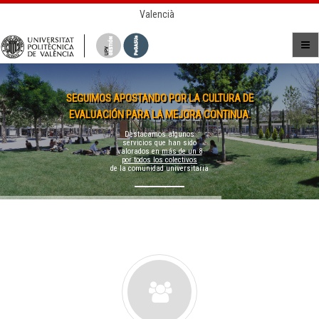
Valencià
SEGUIMOS APOSTANDO POR LA CULTURA DE
EVALUACIÓN PARA LA MEJORA CONTINUA.
Destacamos algunos
servicios que han sido
valorados en
más de un 8
por todos los colectivos
de la comunidad universitaria