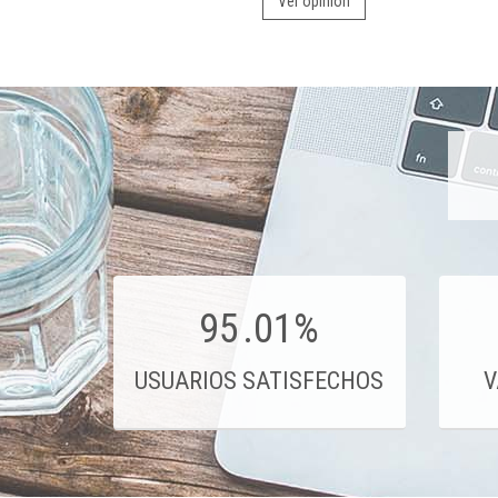
Ver opinión
95
.01%
USUARIOS SATISFECHOS
V