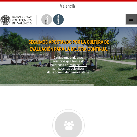
Valencià
SEGUIMOS APOSTANDO POR LA CULTURA DE
EVALUACIÓN PARA LA MEJORA CONTINUA.
Destacamos algunos
servicios que han sido
valorados en
más de un 8
por todos los colectivos
de la comunidad universitaria