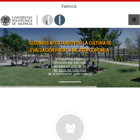
Valencià
SEGUIMOS APOSTANDO POR LA CULTURA DE
EVALUACIÓN PARA LA MEJORA CONTINUA.
Destacamos algunos
servicios que han sido
valorados en
más de un 8
por todos los colectivos
de la comunidad universitaria