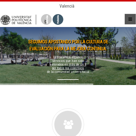
Valencià
SEGUIMOS APOSTANDO POR LA CULTURA DE
EVALUACIÓN PARA LA MEJORA CONTINUA.
Destacamos algunos
servicios que han sido
valorados en
más de un 8
por todos los colectivos
de la comunidad universitaria