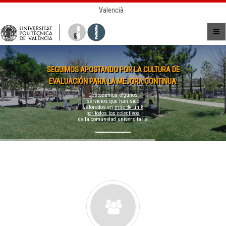
Valencià
SEGUIMOS APOSTANDO POR LA CULTURA DE
EVALUACIÓN PARA LA MEJORA CONTINUA.
Destacamos algunos
servicios que han sido
valorados en
más de un 8
por todos los colectivos
de la comunidad universitaria