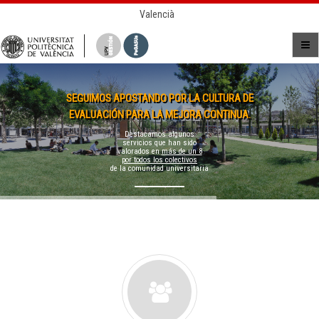
Valencià
SEGUIMOS APOSTANDO POR LA CULTURA DE
EVALUACIÓN PARA LA MEJORA CONTINUA.
Destacamos algunos
servicios que han sido
valorados en
más de un 8
por todos los colectivos
de la comunidad universitaria