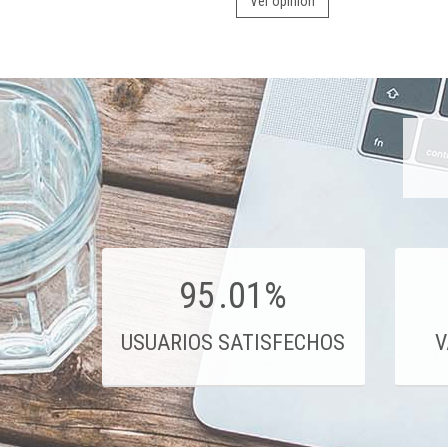
Ver opinión
95
.01%
USUARIOS SATISFECHOS
V