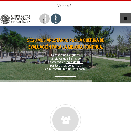
Valencià
SEGUIMOS APOSTANDO POR LA CULTURA DE
EVALUACIÓN PARA LA MEJORA CONTINUA.
Destacamos algunos
servicios que han sido
valorados en
más de un 8
por todos los colectivos
de la comunidad universitaria