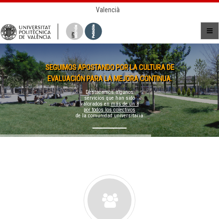
Valencià
SEGUIMOS APOSTANDO POR LA CULTURA DE
EVALUACIÓN PARA LA MEJORA CONTINUA.
Destacamos algunos
servicios que han sido
valorados en
más de un 8
por todos los colectivos
de la comunidad universitaria