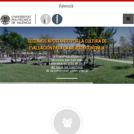
Valencià
SEGUIMOS APOSTANDO POR LA CULTURA DE
EVALUACIÓN PARA LA MEJORA CONTINUA.
Destacamos algunos
servicios que han sido
valorados en
más de un 8
por todos los colectivos
de la comunidad universitaria