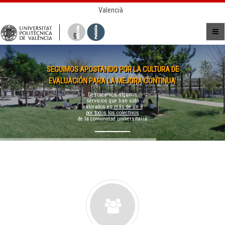
Valencià
SEGUIMOS APOSTANDO POR LA CULTURA DE
EVALUACIÓN PARA LA MEJORA CONTINUA.
Destacamos algunos
servicios que han sido
valorados en
más de un 8
por todos los colectivos
de la comunidad universitaria