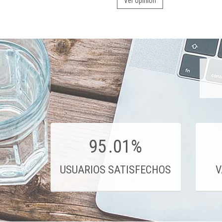
Ver opinión
95
.01%
USUARIOS SATISFECHOS
V