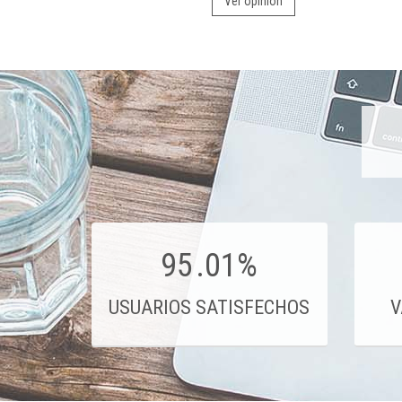
Ver opinión
95
.01%
USUARIOS SATISFECHOS
V