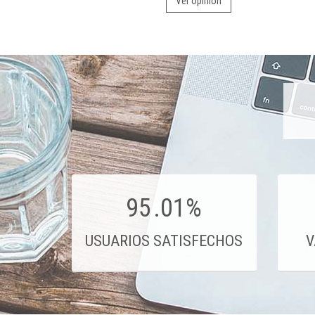
Ver opinión
95
.01%
USUARIOS SATISFECHOS
V