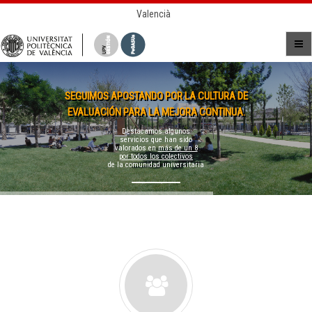
Valencià
SEGUIMOS APOSTANDO POR LA CULTURA DE
EVALUACIÓN PARA LA MEJORA CONTINUA.
Destacamos algunos
servicios que han sido
valorados en
más de un 8
por todos los colectivos
de la comunidad universitaria