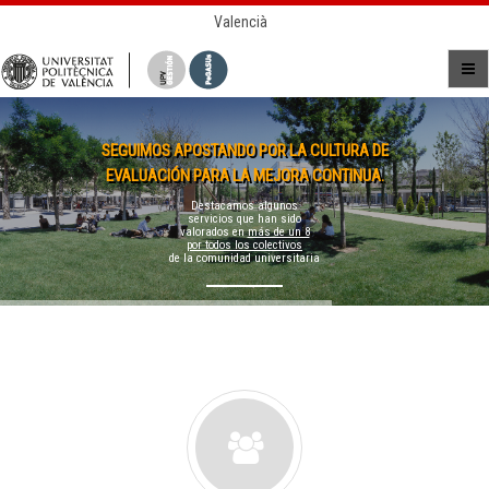
Valencià
SEGUIMOS APOSTANDO POR LA CULTURA DE
EVALUACIÓN PARA LA MEJORA CONTINUA.
Destacamos algunos
servicios que han sido
valorados en
más de un 8
por todos los colectivos
de la comunidad universitaria