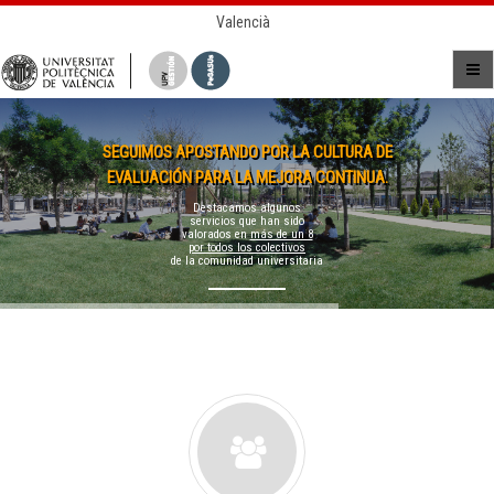
Valencià
SEGUIMOS APOSTANDO POR LA CULTURA DE
EVALUACIÓN PARA LA MEJORA CONTINUA.
Destacamos algunos
servicios que han sido
valorados en
más de un 8
por todos los colectivos
de la comunidad universitaria