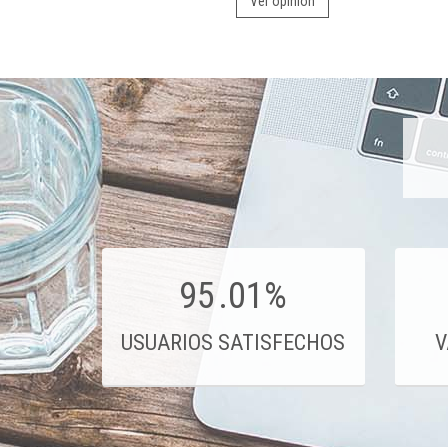
Ver opinión
95
.01%
USUARIOS SATISFECHOS
V