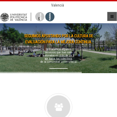
Valencià
SEGUIMOS APOSTANDO POR LA CULTURA DE
EVALUACIÓN PARA LA MEJORA CONTINUA.
Destacamos algunos
servicios que han sido
valorados en
más de un 8
por todos los colectivos
de la comunidad universitaria