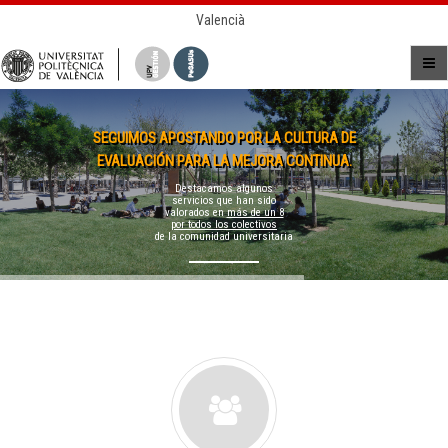
Valencià
SEGUIMOS APOSTANDO POR LA CULTURA DE
EVALUACIÓN PARA LA MEJORA CONTINUA.
Destacamos algunos
servicios que han sido
valorados en
más de un 8
por todos los colectivos
de la comunidad universitaria