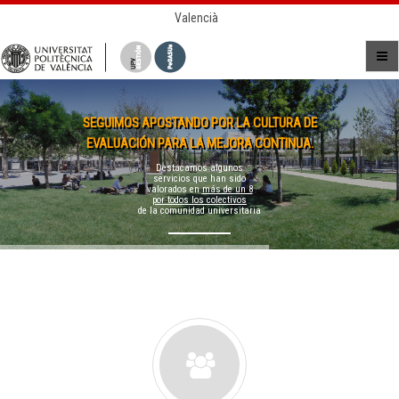
Valencià
SEGUIMOS APOSTANDO POR LA CULTURA DE
EVALUACIÓN PARA LA MEJORA CONTINUA.
Destacamos algunos
servicios que han sido
valorados en
más de un 8
por todos los colectivos
de la comunidad universitaria