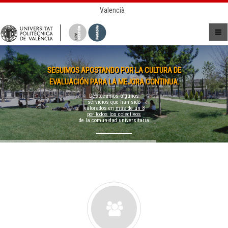
Valencià
SEGUIMOS APOSTANDO POR LA CULTURA DE
EVALUACIÓN PARA LA MEJORA CONTINUA.
Destacamos algunos
servicios que han sido
valorados en
más de un 8
por todos los colectivos
de la comunidad universitaria