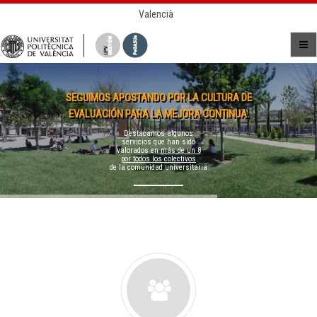
Valencià
SEGUIMOS APOSTANDO POR LA CULTURA DE
EVALUACIÓN PARA LA MEJORA CONTINUA.
Destacamos algunos
servicios que han sido
valorados en
más de un 8
por todos los colectivos
de la comunidad universitaria