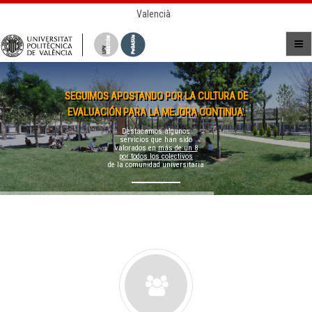
Valencià
SEGUIMOS APOSTANDO POR LA CULTURA DE
EVALUACIÓN PARA LA MEJORA CONTINUA.
Destacamos algunos
servicios que han sido
valorados en
más de un 8
por todos los colectivos
de la comunidad universitaria