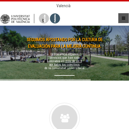
Valencià
SEGUIMOS APOSTANDO POR LA CULTURA DE
EVALUACIÓN PARA LA MEJORA CONTINUA.
Destacamos algunos
servicios que han sido
valorados en
más de un 8
por todos los colectivos
de la comunidad universitaria