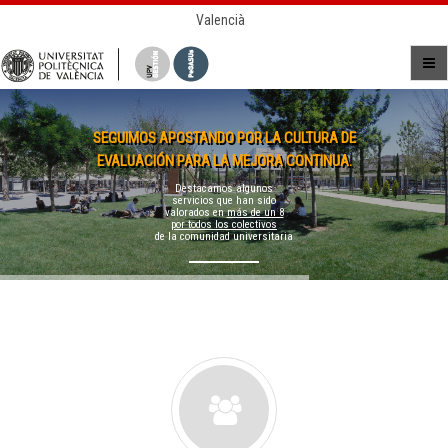
Valencià
SEGUIMOS APOSTANDO POR LA CULTURA DE
EVALUACIÓN PARA LA MEJORA CONTINUA.
Destacamos algunos
servicios que han sido
valorados en
más de un 8
por todos los colectivos
de la comunidad universitaria