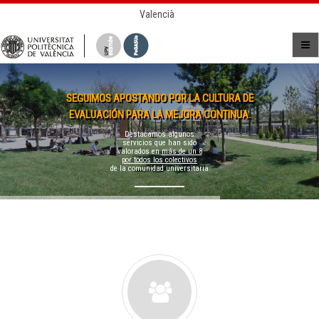
Valencià
SEGUIMOS APOSTANDO POR LA CULTURA DE
EVALUACIÓN PARA LA MEJORA CONTINUA.
Destacamos algunos
servicios que han sido
valorados en
más de un 8
por todos los colectivos
de la comunidad universitaria