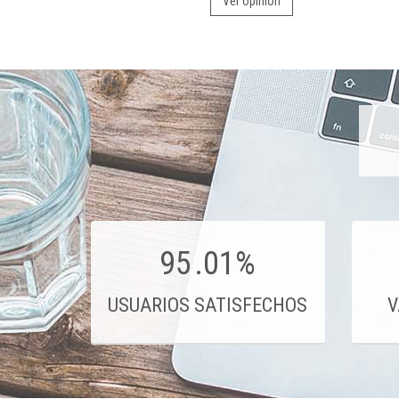
Ver opinión
95
.01%
USUARIOS SATISFECHOS
V