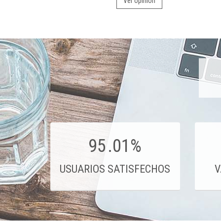
Ver opinión
95
.01%
USUARIOS SATISFECHOS
V