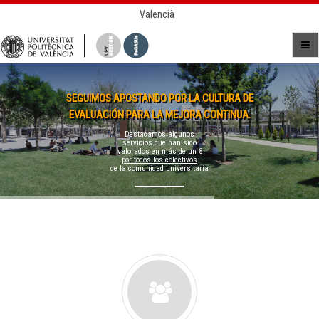
Valencià
SEGUIMOS APOSTANDO POR LA CULTURA DE
EVALUACIÓN PARA LA MEJORA CONTINUA.
Destacamos algunos
servicios que han sido
valorados en
más de un 8
por todos los colectivos
de la comunidad universitaria