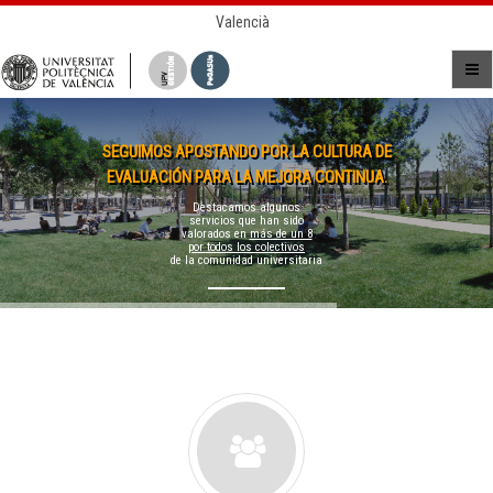
Valencià
SEGUIMOS APOSTANDO POR LA CULTURA DE
EVALUACIÓN PARA LA MEJORA CONTINUA.
Destacamos algunos
servicios que han sido
valorados en
más de un 8
por todos los colectivos
de la comunidad universitaria