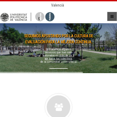
Valencià
SEGUIMOS APOSTANDO POR LA CULTURA DE
EVALUACIÓN PARA LA MEJORA CONTINUA.
Destacamos algunos
servicios que han sido
valorados en
más de un 8
por todos los colectivos
de la comunidad universitaria