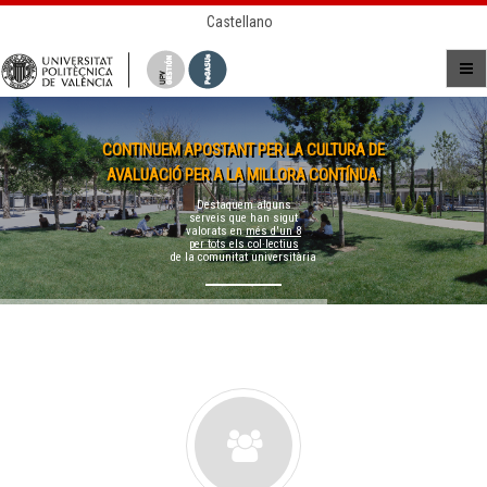
Castellano
CONTINUEM APOSTANT PER LA CULTURA DE
AVALUACIÓ PER A LA MILLORA CONTÍNUA.
Destaquem alguns
serveis que han sigut
valorats en
més d'un 8
per tots els col·lectius
de la comunitat universitària