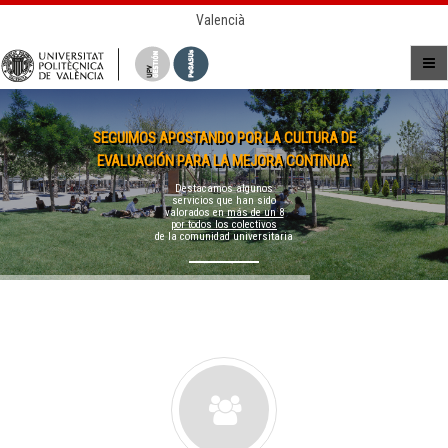
Valencià
SEGUIMOS APOSTANDO POR LA CULTURA DE
EVALUACIÓN PARA LA MEJORA CONTINUA.
Destacamos algunos
servicios que han sido
valorados en
más de un 8
por todos los colectivos
de la comunidad universitaria