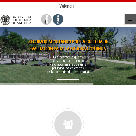
Valencià
SEGUIMOS APOSTANDO POR LA CULTURA DE
EVALUACIÓN PARA LA MEJORA CONTINUA.
Destacamos algunos
servicios que han sido
valorados en
más de un 8
por todos los colectivos
de la comunidad universitaria