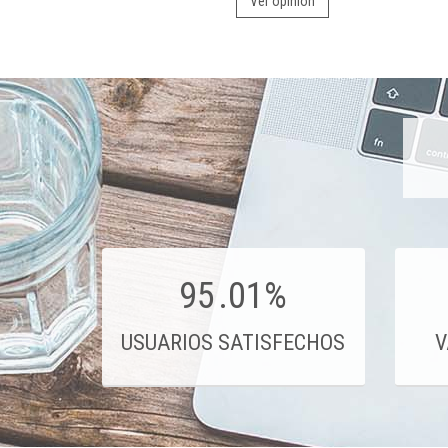
Ver opinión
95
.01%
USUARIOS SATISFECHOS
V