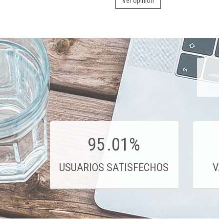
Ver opinión
95
.01%
USUARIOS SATISFECHOS
V