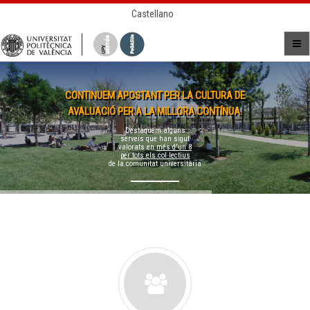
Castellano
CONTINUEM APOSTANT PER LA CULTURA DE
AVALUACIÓ PER A LA MILLORA CONTÍNUA.
Destaquem alguns
serveis que han sigut
valorats en
més d'un 8
per tots els col·lectius
de la comunitat universitària