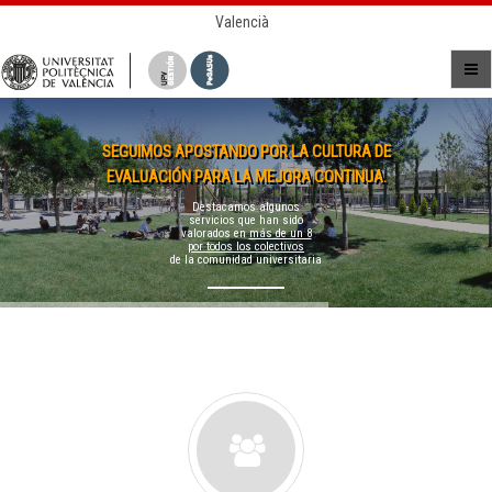
Valencià
SEGUIMOS APOSTANDO POR LA CULTURA DE
EVALUACIÓN PARA LA MEJORA CONTINUA.
Destacamos algunos
servicios que han sido
valorados en
más de un 8
por todos los colectivos
de la comunidad universitaria